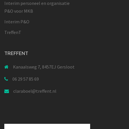
Interim personeel en organisatie
P&O voor MKB
Interim P&O
TreffenT
TREFFENT
Kanaalsweg 7, 8457EJ Gersloot
06 29 57 85 69
claraboel@treffent.nl