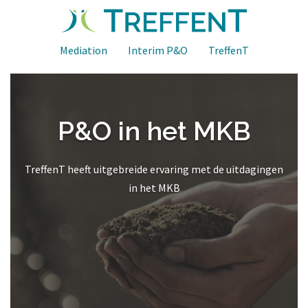
Spring
naar
inhoud
Mediation
Interim P&O
TreffenT
P&O in het MKB
TreffenT heeft uitgebreide ervaring met de uitdagingen
in het MKB