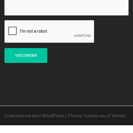
Ondersteund door WordPress
|
Thema:
Sydney
van aThemes.