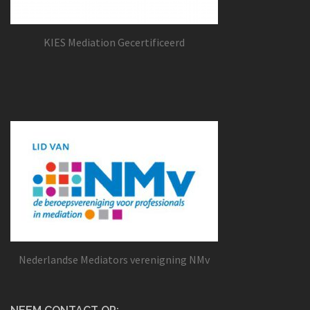
KIES Mediation Gecertificeerd
Nederlandse Mediators verenigning NMv