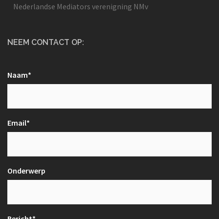
Nederlandse Mediators verenigning NMv
NEEM CONTACT OP:
Naam*
Email*
Onderwerp
Bericht*