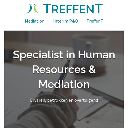
Spring
naar
inhoud
Mediation
Interim P&O
TreffenT
Specialist in Human
Resources &
Mediation
Ervaren, betrokken en overtuigend